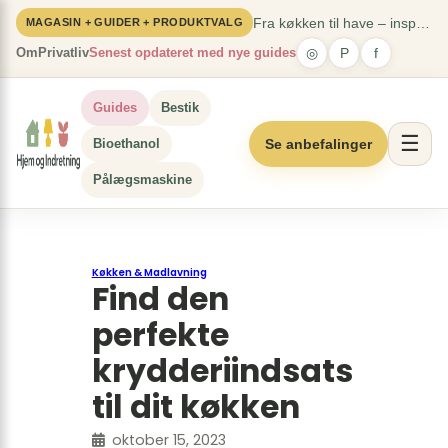
Spring
×
Fra køkken til have – inspiration til hele hjemmet
MAGASIN + GUIDER + PRODUKTVALG
til
Om
Privatliv
Senest opdateret med nye guides
◎
P
f
indhold
Guides
Bestik
☰
Bioethanol
Se anbefalinger
Pålægsmaskine
Køkken & Madlavning
Find den
perfekte
krydderiindsats
til dit køkken
oktober 15, 2023