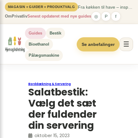
Spring
×
Fra køkken til have – inspiration til hele hjemmet
MAGASIN + GUIDER + PRODUKTVALG
til
Om
Privatliv
Senest opdateret med nye guides
◎
P
f
indhold
Guides
Bestik
☰
Bioethanol
Se anbefalinger
Pålægsmaskine
Borddækning & Servering
Salatbestik:
Vælg det sæt
der fuldender
din servering
oktober 15, 2023